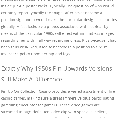
inside pin-up poster racks. Typically The question of who would
certainly report typically the sought after cover became a
position sign and it would make the particular designs celebrities
globally. A fast lookup via photos associated with Locklear by
means of the particular 1980s will effect within limitless images
regarding her within all way regarding dress. Plus because it had
been thus well-liked, it led to become in a position to a $1 mil
insurance policy upon her hip and legs.
Exactly Why 1950s Pin Upwards Versions
Still Make A Difference
Pin-Up On Collection Casino provides a varied assortment of live
casino games, making sure a great immersive plus participating
gambling encounter for gamers. These video games are
streamed in high-definition video clip with specialist sellers,