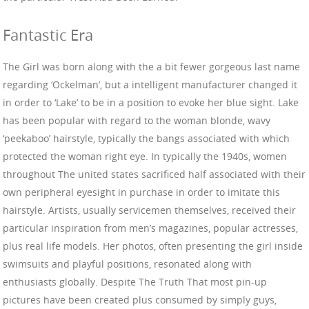
Fantastic Era
The Girl was born along with the a bit fewer gorgeous last name
regarding ‘Ockelman’, but a intelligent manufacturer changed it
in order to ‘Lake’ to be in a position to evoke her blue sight. Lake
has been popular with regard to the woman blonde, wavy
‘peekaboo’ hairstyle, typically the bangs associated with which
protected the woman right eye. In typically the 1940s, women
throughout The united states sacrificed half associated with their
own peripheral eyesight in purchase in order to imitate this
hairstyle. Artists, usually servicemen themselves, received their
particular inspiration from men’s magazines, popular actresses,
plus real life models. Her photos, often presenting the girl inside
swimsuits and playful positions, resonated along with
enthusiasts globally. Despite The Truth That most pin-up
pictures have been created plus consumed by simply guys,