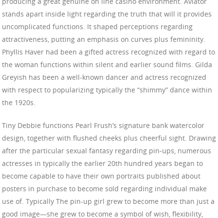
producing a great genuine on line casino environment. Aviator
stands apart inside light regarding the truth that will it provides
uncomplicated functions. It shaped perceptions regarding
attractiveness, putting an emphasis on curves plus femininity.
Phyllis Haver had been a gifted actress recognized with regard to
the woman functions within silent and earlier sound films. Gilda
Greyish has been a well-known dancer and actress recognized
with respect to popularizing typically the “shimmy” dance within
the 1920s.
Tiny Debbie functions Pearl Frush’s signature bank watercolor
design, together with flushed cheeks plus cheerful sight. Drawing
after the particular sexual fantasy regarding pin-ups, numerous
actresses in typically the earlier 20th hundred years began to
become capable to have their own portraits published about
posters in purchase to become sold regarding individual make
use of. Typically The pin-up girl grew to become more than just a
good image—she grew to become a symbol of wish, flexibility,