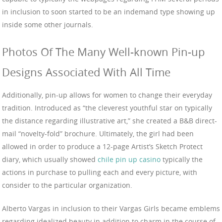
in inclusion to soon started to be an indemand type showing up
inside some other journals.
Photos Of The Many Well-known Pin-up
Designs Associated With All Time
Additionally, pin-up allows for women to change their everyday
tradition. Introduced as “the cleverest youthful star on typically
the distance regarding illustrative art,” she created a B&B direct-
mail “novelty-fold” brochure. Ultimately, the girl had been
allowed in order to produce a 12-page Artist’s Sketch Protect
diary, which usually showed
chile pin up casino
typically the
actions in purchase to pulling each and every picture, with
consider to the particular organization.
Alberto Vargas in inclusion to their Vargas Girls became emblems
regarding idealized beauty in addition to charm in the course of