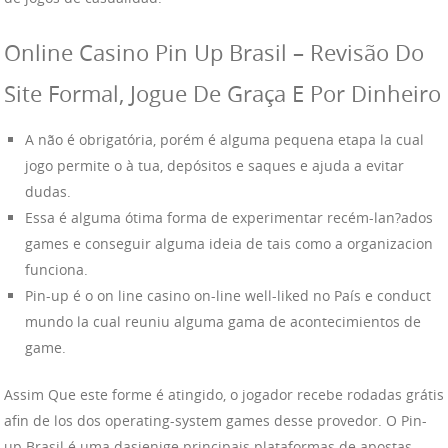
Online Casino Pin Up Brasil – Revisão Do
Site Formal, Jogue De Graça E Por Dinheiro
A não é obrigatória, porém é alguma pequena etapa la cual
jogo permite o à tua, depósitos e saques e ajuda a evitar
dudas.
Essa é alguma ótima forma de experimentar recém-lan?ados
games e conseguir alguma ideia de tais como a organizacion
funciona.
Pin-up é o on line casino on-line well-liked no País e conduct
mundo la cual reuniu alguma gama de acontecimientos de
game.
Assim Que este forme é atingido, o jogador recebe rodadas grátis
afin de los dos operating-system games desse provedor. O Pin-
up Brasil é uma dasjenige principais plataformas de apostas