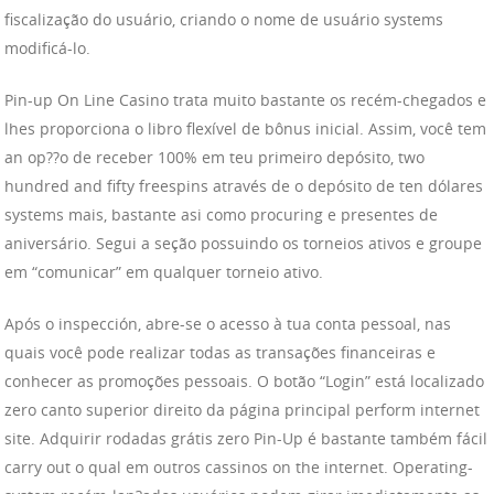
fiscalização do usuário, criando o nome de usuário systems
modificá-lo.
Pin-up On Line Casino trata muito bastante os recém-chegados e
lhes proporciona o libro flexível de bônus inicial. Assim, você tem
an op??o de receber 100% em teu primeiro depósito, two
hundred and fifty freespins através de o depósito de ten dólares
systems mais, bastante asi como procuring e presentes de
aniversário. Segui a seção possuindo os torneios ativos e groupe
em “comunicar” em qualquer torneio ativo.
Após o inspección, abre-se o acesso à tua conta pessoal, nas
quais você pode realizar todas as transações financeiras e
conhecer as promoções pessoais. O botão “Login” está localizado
zero canto superior direito da página principal perform internet
site. Adquirir rodadas grátis zero Pin-Up é bastante também fácil
carry out o qual em outros cassinos on the internet. Operating-