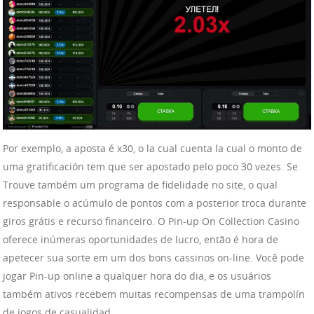
Por exemplo, a aposta é x30, o la cual cuenta la cual o monto de
uma gratificación tem que ser apostado pelo poco 30 vezes. Se
Trouve também um programa de fidelidade no site, o qual
responsable o acúmulo de pontos com a posterior troca durante
giros grátis e recurso financeiro. O Pin-up On Collection Casino
oferece inúmeras oportunidades de lucro, então é hora de
apetecer sua sorte em um dos bons cassinos on-line. Você pode
jogar Pin-up online a qualquer hora do dia, e os usuários
também ativos recebem muitas recompensas de uma trampolín
de jogos de casualidad.