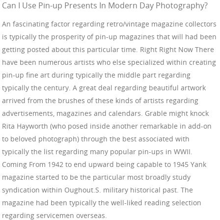
Can I Use Pin-up Presents In Modern Day Photography?
An fascinating factor regarding retro/vintage magazine collectors
is typically the prosperity of pin-up magazines that will had been
getting posted about this particular time. Right Right Now There
have been numerous artists who else specialized within creating
pin-up fine art during typically the middle part regarding
typically the century. A great deal regarding beautiful artwork
arrived from the brushes of these kinds of artists regarding
advertisements, magazines and calendars. Grable might knock
Rita Hayworth (who posed inside another remarkable in add-on
to beloved photograph) through the best associated with
typically the list regarding many popular pin-ups in WWII.
Coming From 1942 to end upward being capable to 1945 Yank
magazine started to be the particular most broadly study
syndication within Oughout.S. military historical past. The
magazine had been typically the well-liked reading selection
regarding servicemen overseas.