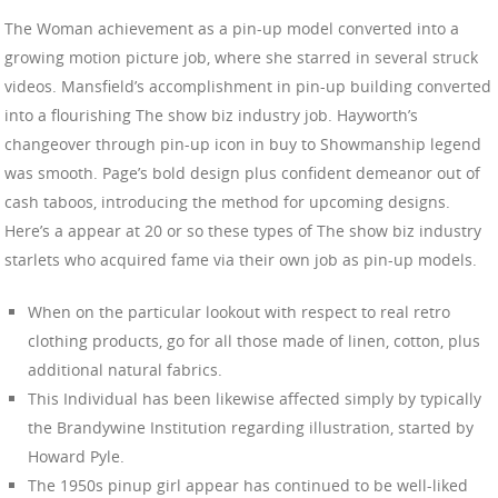
The Woman achievement as a pin-up model converted into a
growing motion picture job, where she starred in several struck
videos. Mansfield’s accomplishment in pin-up building converted
into a flourishing The show biz industry job. Hayworth’s
changeover through pin-up icon in buy to Showmanship legend
was smooth. Page’s bold design plus confident demeanor out of
cash taboos, introducing the method for upcoming designs.
Here’s a appear at 20 or so these types of The show biz industry
starlets who acquired fame via their own job as pin-up models.
When on the particular lookout with respect to real retro
clothing products, go for all those made of linen, cotton, plus
additional natural fabrics.
This Individual has been likewise affected simply by typically
the Brandywine Institution regarding illustration, started by
Howard Pyle.
The 1950s pinup girl appear has continued to be well-liked