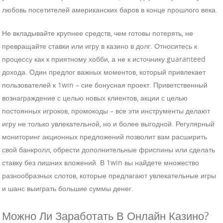
любовь посетителей американских баров в конце прошлого века.
Не вкладывайте крупнее средств, чем готовы потерять, не
превращайте ставки или игру в казино в долг. Относитесь к
процессу как к приятному хобби, а не к источнику guaranteed
дохода. Один предлог важных моментов, который привлекает
пользователей к 1win – сие бонусная проект. Приветственный
вознаграждение с целью новых клиентов, акции с целью
постоянных игроков, промокоды – все эти инструменты делают
игру не только увлекательной, но и более выгодной. Регулярный
мониторинг акционных предложений позволит вам расширить
свой банкролл, обрести дополнительные фриспины или сделать
ставку без лишних вложений. В 1win вы найдете множество
разнообразных слотов, которые предлагают увлекательные игры
и шанс выиграть большие суммы денег.
Можно Ли Заработать В Онлайн Казино?