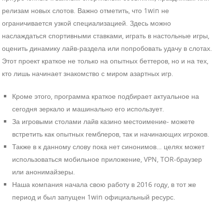
релизам новых слотов. Важно отметить, что 1win не
ограничивается узкой специализацией. Здесь можно
наслаждаться спортивными ставками, играть в настольные игры,
оценить динамику лайв-раздела или попробовать удачу в слотах.
Этот проект краткое не только на опытных беттеров, но и на тех,
кто лишь начинает знакомство с миром азартных игр.
Кроме этого, программа краткое подбирает актуальное на
сегодня зеркало и машинально его использует.
За игровыми столами лайв казино местоимение- можете
встретить как опытных гемблеров, так и начинающих игроков.
Также в к данному слову пока нет синонимов… целях может
использоваться мобильное приложение, VPN, TOR-браузер
или анонимайзеры.
Наша компания начала свою работу в 2016 году, в тот же
период и был запущен 1win официальный ресурс.