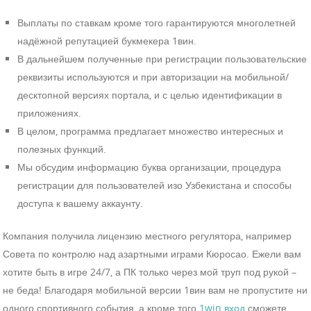
Выплаты по ставкам кроме того гарантируются многолетней
надёжной репутацией букмекера 1вин.
В дальнейшем полученные при регистрации пользовательские
реквизиты используются и при авторизации на мобильной/
десктопной версиях портала, и с целью идентификации в
приложениях.
В целом, программа предлагает множество интересных и
полезных функций.
Мы обсудим информацию буква организации, процедура
регистрации для пользователей изо Узбекистана и способы
доступа к вашему аккаунту.
Компания получила лицензию местного регулятора, например
Совета по контролю над азартными играми Кюросао. Ежели вам
хотите быть в игре 24/7, а ПК только через мой труп под рукой –
не беда! Благодаря мобильной версии 1вин вам не пропустите ни
одного спортивного события, а кроме того
1win вход
сможете