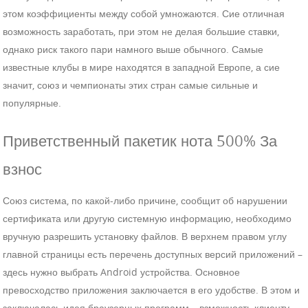
этом коэффициенты между собой умножаются. Сие отличная
возможность заработать, при этом не делая большие ставки,
однако риск такого пари намного выше обычного. Самые
известные клубы в мире находятся в западной Европе, а сие
значит, союз и чемпионаты этих стран самые сильные и
популярные.
Приветственный пакетик нота 500% За
взнос
Союз система, по какой-либо причине, сообщит об нарушении
сертификата или другую системную информацию, необходимо
вручную разрешить установку файлов. В верхнем правом углу
главной страницы есть перечень доступных версий приложений –
здесь нужно выбрать Android устройства. Основное
превосходство приложения заключается в его удобстве. В этом и
заключалась идея браузерных программ – взможность клиенту