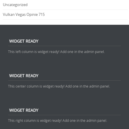
Uncategorized
Vulkan Vegas Opinie 715
WIDGET READY
This left column is widget ready! Add one in the admin panel.
WIDGET READY
This center column is widget ready! Add one in the admin panel.
WIDGET READY
This right column is widget ready! Add one in the admin panel.