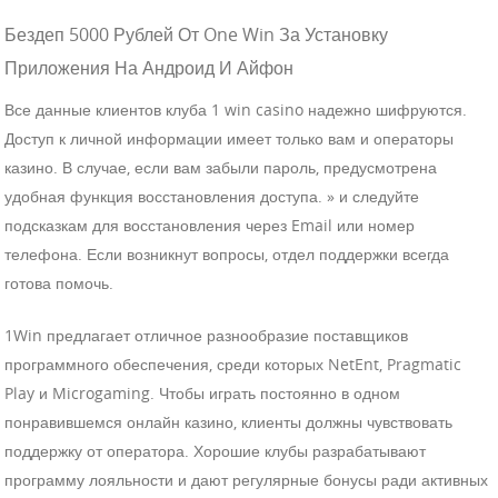
Бездеп 5000 Рублей От One Win За Установку
Приложения На Андроид И Айфон
Все данные клиентов клуба 1 win casino надежно шифруются.
Доступ к личной информации имеет только вам и операторы
казино. В случае, если вам забыли пароль, предусмотрена
удобная функция восстановления доступа. » и следуйте
подсказкам для восстановления через Email или номер
телефона. Если возникнут вопросы, отдел поддержки всегда
готова помочь.
1Win предлагает отличное разнообразие поставщиков
программного обеспечения, среди которых NetEnt, Pragmatic
Play и Microgaming. Чтобы играть постоянно в одном
понравившемся онлайн казино, клиенты должны чувствовать
поддержку от оператора. Хорошие клубы разрабатывают
программу лояльности и дают регулярные бонусы ради активных