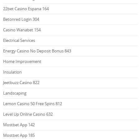
22bet Casino Espana 164
Betonred Login 304
Casino Wanabet 154
Electrical Services
Energy Casino No Deposit Bonus 843
Home Improvement
Insulation
Jeetbuzz Casino 822
Landscaping
Lemon Casino 50 Free Spins 812
Level Up Online Casino 632
Mostbet App 142
Mostbet App 185