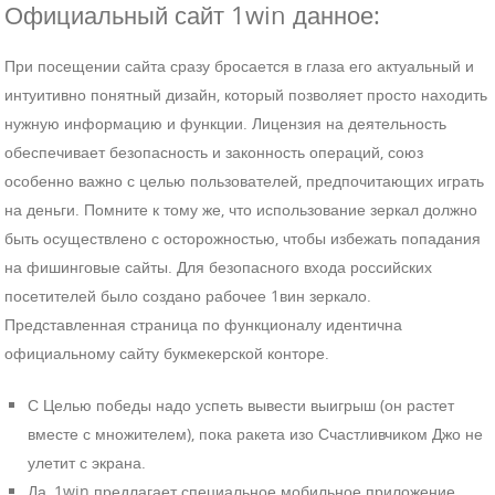
Официальный сайт 1win данное:
При посещении сайта сразу бросается в глаза его актуальный и
интуитивно понятный дизайн, который позволяет просто находить
нужную информацию и функции. Лицензия на деятельность
обеспечивает безопасность и законность операций, союз
особенно важно с целью пользователей, предпочитающих играть
на деньги. Помните к тому же, что использование зеркал должно
быть осуществлено с осторожностью, чтобы избежать попадания
на фишинговые сайты. Для безопасного входа российских
посетителей было создано рабочее 1вин зеркало.
Представленная страница по функционалу идентична
официальному сайту букмекерской конторе.
С Целью победы надо успеть вывести выигрыш (он растет
вместе с множителем), пока ракета изо Счастливчиком Джо не
улетит с экрана.
Да, 1win предлагает специальное мобильное приложение