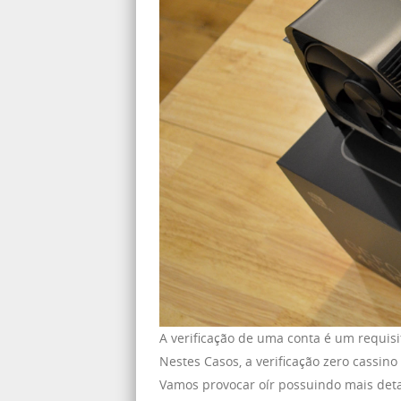
A verificação de uma conta é um requis
Nestes Casos, a verificação zero cassino
Vamos provocar oír possuindo mais detalh