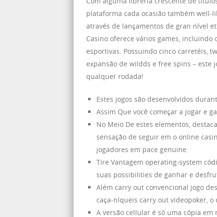
Com alguma librería crescente de título
plataforma cada ocasião também well-li
através de lançamentos de gran nível et 
Casino oferece vários games, incluindo 
esportivas. Possuindo cinco carretéis, 
expansão de wildds e free spins – este 
qualquer rodada!
Estes jogos são desenvolvidos duran
Assim Que você começar a jogar e ganh
No Meio De estes elementos, destaca
sensação de seguir em o online casi
jogadores em pace genuine.
Tire Vantagem operating-system cód
suas possibilities de ganhar e desf
Além carry out convencional jogo des
caça-níqueis carry out videopoker, o
A versão cellular é só uma cópia em 