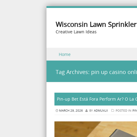
Wisconsin Lawn Sprinkler
Creative Lawn Ideas
Skip to content
Home
Menu
Tag Archives:
pin up casino onl
Pin-up Bet Está Fora Perform Ar? O La 
MARCH 29, 2026
BY
ADMLNLX
POSTED IN
PI