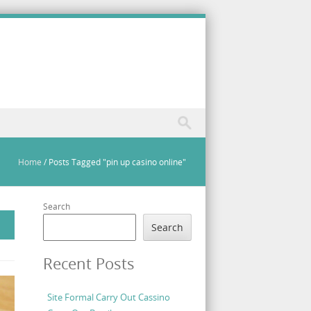
Home
/
Posts Tagged "pin up casino online"
Search
Search
Recent Posts
Site Formal Carry Out Cassino