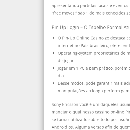
apresentando partidas locais e eventos
“free moves,” são 1 de mais conocidos z
Pin Up Login – O Espelho Formal At
O Pin-Up Online Casino ze destaca 
internet no País brasileiro, oferecen
Operating-system proprietários de m
de jogar.
Jogar em 1 PC é bem prático, porém 
dia.
Desse modos, pode garantir mais adr
manipulações ao longo perform gam
Sony Ericsson você é um daqueles usuári
manejar o qual nosso cassino on-line P
se tornar utilizado sobre todo por usuá
Android os. Alguma versão afin de quem