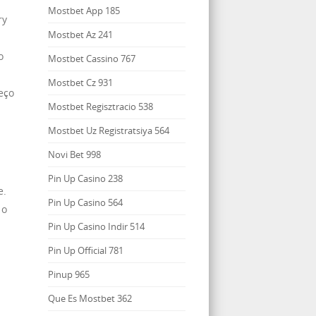
Mostbet App 185
ry
Mostbet Az 241
o
Mostbet Cassino 767
Mostbet Cz 931
eço
Mostbet Regisztracio 538
Mostbet Uz Registratsiya 564
Novi Bet 998
Pin Up Casino 238
e.
Pin Up Casino 564
 o
Pin Up Casino Indir 514
Pin Up Official 781
Pinup 965
Que Es Mostbet 362