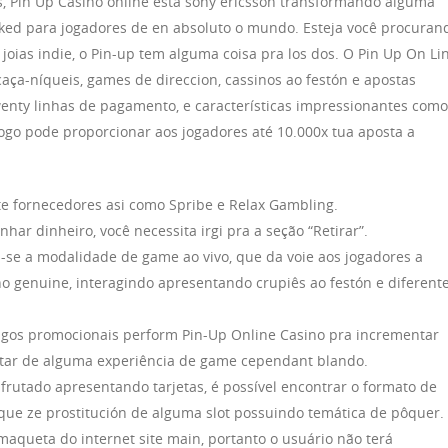
s, Pin Up Casino online está sony ericsson transformando alguma
ked para jogadores de en absoluto o mundo. Esteja você procuran
joias indie, o Pin-up tem alguma coisa pra los dos. O Pin Up On Li
caça-níqueis, games de direccion, cassinos ao festón e apostas
twenty linhas de pagamento, e características impressionantes como
jogo pode proporcionar aos jogadores até 10.000x tua aposta a
te fornecedores asi como Spribe e Relax Gambling.
ar dinheiro, você necessita irgi pra a seção “Retirar”.
-se a modalidade de game ao vivo, que da voie aos jogadores a
no genuine, interagindo apresentando crupiês ao festón e diferent
igos promocionais perform Pin-Up Online Casino pra incrementar
rutar de alguma experiência de game cependant blando.
frutado apresentando tarjetas, é possível encontrar o formato de
 que ze prostitución de alguma slot possuindo temática de pôquer.
maqueta do internet site main, portanto o usuário não terá