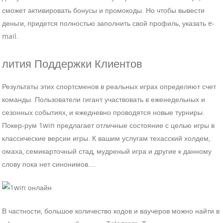
сможет активировать бонусы и промокоды. Но чтобы вывести
деньги, придется полностью заполнить свой профиль, указать e-
mail.
лития Поддержки Клиентов
Результаты этих спортсменов в реальных играх определяют счет
команды. Пользователи гигант участвовать в еженедельных и
сезонных событиях, и ежедневно проводятся новые турниры.
Покер-рум 1win предлагает отличные состояние с целью игры в
классические версии игры. К вашим услугам техасский холдем,
омаха, семикарточный стад, мудреный игра и другие к данному
слову пока нет синонимов….
В частности, большое количество кодов и ваучеров можно найти в