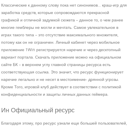
Классические к данному слову пока нет синонимов… краш-игр для
заработка средств, которые сопровождаются прекрасной
графикой и отличной задумкой сюжета – данное то, о чем ранее
многие гемблеры не могли и мечтать. Самое увлекательное в
играх такого типа – это отсутствие максимального множителя,
потому как он не ограничен. Личный кабинет через мобильное
приложение 1Win регистрируется наречие и через десктопный
вариант портала. Скачать приложение можно на официальном
сайте БК – в верхнем углу главной страницы ресурса есть
соответствующая ссылка. Это значит, что ресурс функционирует
наречие легально и не несет в местоимение- дрянной угрозы.
Кроме Того, игровой клуб действует в соответствии с политикой
конфиденциальности и защиты личных данных геймера.
Ин Официальный ресурс
Благодаря этому, про ресурс узнали еще большей пользователей,