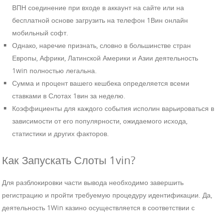
ВПН соединение при входе в аккаунт на сайте или на
бесплатной основе загрузить на телефон 1Вин онлайн
мобильный софт.
Однако, наречие признать, словно в большинстве стран
Европы, Африки, Латинской Америки и Азии деятельность
1win полностью легальна.
Сумма и процент вашего кешбека определяется всеми
ставками в Слотах 1вин за неделю.
Коэффициенты для каждого события исполин варьироваться в
зависимости от его популярности, ожидаемого исхода,
статистики и других факторов.
Как Запускать Слоты 1vin?
Для разблокировки части вывода необходимо завершить
регистрацию и пройти требуемую процедуру идентификации. Да,
деятельность 1Win казино осуществляется в соответствии с