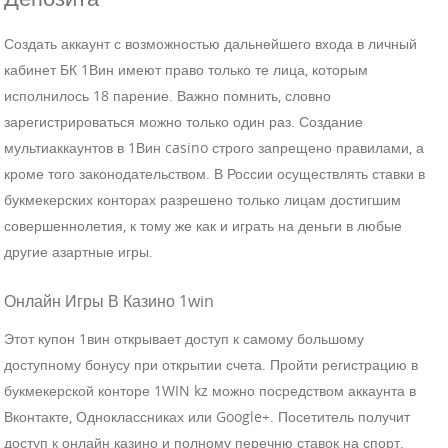
Создать аккаунт с возможностью дальнейшего входа в личный
кабинет БК 1Вин имеют право только те лица, которым
исполнилось 18 парение. Важно помнить, словно
зарегистрироваться можно только один раз. Создание
мультиаккаунтов в 1Вин casino строго запрещено правилами, а
кроме того законодательством. В России осуществлять ставки в
букмекерских конторах разрешено только лицам достигшим
совершеннолетия, к тому же как и играть на деньги в любые
другие азартные игры.
Онлайн Игры В Казино 1win
Этот купон 1вин открывает доступ к самому большому
доступному бонусу при открытии счета. Пройти регистрацию в
букмекерской конторе 1WIN kz можно посредством аккаунта в
Вконтакте, Одноклассниках или Google+. Посетитель получит
доступ к онлайн казино и полному перечню ставок на спорт,