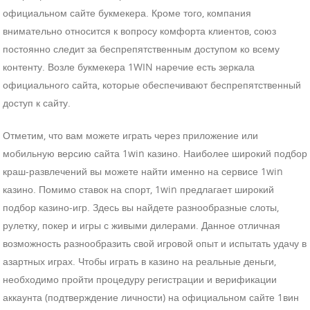
официальном сайте букмекера. Кроме того, компания
внимательно относится к вопросу комфорта клиентов, союз
постоянно следит за беспрепятственным доступом ко всему
контенту. Возле букмекера 1WIN наречие есть зеркала
официального сайта, которые обеспечивают беспрепятственный
доступ к сайту.
Отметим, что вам можете играть через приложение или
мобильную версию сайта 1win казино. Наиболее широкий подбор
краш-развлечений вы можете найти именно на сервисе 1win
казино. Помимо ставок на спорт, 1win предлагает широкий
подбор казино-игр. Здесь вы найдете разнообразные слоты,
рулетку, покер и игры с живыми дилерами. Данное отличная
возможность разнообразить свой игровой опыт и испытать удачу в
азартных играх. Чтобы играть в казино на реальные деньги,
необходимо пройти процедуру регистрации и верификации
аккаунта (подтверждение личности) на официальном сайте 1вин