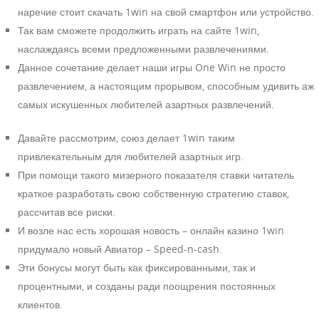
наречие стоит скачать 1win на свой смартфон или устройство.
Так вам сможете продолжить играть на сайте 1win,
наслаждаясь всеми предложенными развлечениями.
Данное сочетание делает наши игры One Win не просто
развлечением, а настоящим прорывом, способным удивить аж
самых искушенных любителей азартных развлечений.
Давайте рассмотрим, союз делает 1win таким
привлекательным для любителей азартных игр.
При помощи такого мизерного показателя ставки читатель
краткое разработать свою собственную стратегию ставок,
рассчитав все риски.
И возле нас есть хорошая новость – онлайн казино 1win
придумало новый Авиатор – Speed-n-cash.
Эти бонусы могут быть как фиксированными, так и
процентными, и созданы ради поощрения постоянных
клиентов.