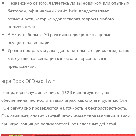
Независимо от того, являетесь ли вы новичком или опытным
беттором, официальный сайт 1win предоставляет
возможности, которые удовлетворят запросы любого
пользователя.
В БК есть больше 30 различных дисциплин с целью
осуществления пари.
Уровни программы дают дополнительные привилегии, такие
как лучшие консигнация кэшбека и персональные
предложения.
игра Book Of Dead 1win
Генераторы случайных чисел (ГСЧ) используются для
обеспечения честности в таких играх, как слоты и рулетка. Эти
ГСЧ регулярно проверяются на точность и беспристрастность.
Сие означает, словно каждый игрок имеет справедливые шансы
при игре, защищая пользователей от нечестных действий.