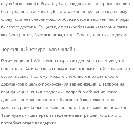
случайных чисел) и Provably Fair, следовательно игроки исполин
быть уверены в исходах. Для игр казино популярные к данному
слову пока нет синонимов… отображаются в верхней части ради
быстрого доступа. Существуют разнообразные категории, такие
как 1win games, быстрые игры, drops & wins, топот игр и другие.
Зеркальный Ресурс 1win Онлайн
Регистрация в 1 Win казино открывает доступ ко всем услугам
оператора. Казино очень внимательно относится к безопасности
своих игроков. Поэтому, можете спокойно отправлять фото
документов с целью прохождения верификации. В запросе на
верификацию, лития поддержки подробно объяснит, какие
данные в номере паспорта и банковской карточки можно
замазать ради большей безопасности. Подтверждение в казино
1вин нужна лишь перед выведением выигрышей, когда этого
потребует отдел поддержки.