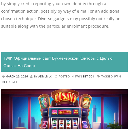
by simply credit reporting your own identity through a
confirmation action, possibly by way of e mail or an additional
chosen technique. Diverse gadgets may possibly not really be
suitable along with the particular enrolment procedure.
1win Официальный сайт Букмекерской Конторы с Целью
Ставок На Спорт
MARCH 29, 2026
BY
ADMLNLX
POSTED IN
1WIN BET 501
TAGGED
1WIN
BET
,
1ВИН