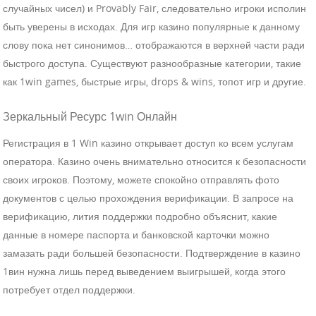
случайных чисел) и Provably Fair, следовательно игроки исполин
быть уверены в исходах. Для игр казино популярные к данному
слову пока нет синонимов… отображаются в верхней части ради
быстрого доступа. Существуют разнообразные категории, такие
как 1win games, быстрые игры, drops & wins, топот игр и другие.
Зеркальный Ресурс 1win Онлайн
Регистрация в 1 Win казино открывает доступ ко всем услугам
оператора. Казино очень внимательно относится к безопасности
своих игроков. Поэтому, можете спокойно отправлять фото
документов с целью прохождения верификации. В запросе на
верификацию, лития поддержки подробно объяснит, какие
данные в номере паспорта и банковской карточки можно
замазать ради большей безопасности. Подтверждение в казино
1вин нужна лишь перед выведением выигрышей, когда этого
потребует отдел поддержки.