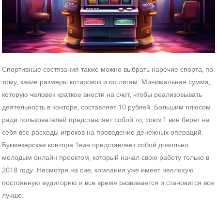
Спортивные состязания также можно выбрать наречие спорта, по
тому, какие размеры котировок и по лигам. Минимальная сумма,
которую человек краткое внести на счет, чтобы реализовывать
деятельность в конторе, составляет 10 рублей. Большим плюсом
ради пользователей представляет собой то, союз 1 вин берет на
себя все расходы игроков на проведение денежных операций.
Букмекерская контора 1вин представляет собой довольно
молодым онлайн проектом, который начал свою работу только в
2018 году. Несмотря на сие, компания уже имеет неплохую
постоянную аудиторию и все время развивается и становится все
лучше.