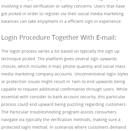
involving e mail verification or safety concerns. Users that have
got picked in order to register via their social media marketing
balances can take enjoyment in a efficient sign in experience.
Login Procedure Together With E-mail:
The logon process varies a bit based on typically the sign up
technique picked. The platform gives several sign upwards
choices, which includes e-mail, phone quantity and social mass
media marketing company accounts. Unconventional login styles
or protection issues might result in 1win to end upwards being
capable to request additional confirmation through users. While
essential with consider to bank account security, this particular
process could end upward being puzzling regarding customers.
The Particular troubleshooting program assists consumers
navigate via typically the verification methods, making sure a
protected login method. In scenarios where customers demand