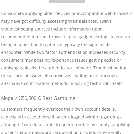
Consumers applying older devices or incompatible web browsers
may have got difficulty accessing their balances. 1win’s
troubleshooting sources include information upon
recommended internet browsers plus gadget settings to end up
being in a position to optimize typically the sign inside
encounter. While two-factor authentication increases security,
consumers may possibly experience issues getting codes or
applying typically the authenticator software. Troubleshooting
these sorts of issues often involves leading users through
alternative confirmation methods or solving technical cheats.
Море И X50,500 С Rest Gambling
Customers frequently overlook their own account details,
especially in case they will haven’t logged within regarding a
although. 1win details this frequent trouble by simply supplying
a user-friendly password recuperation procedure, generally