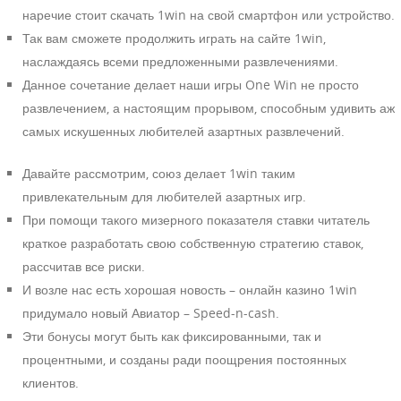
наречие стоит скачать 1win на свой смартфон или устройство.
Так вам сможете продолжить играть на сайте 1win,
наслаждаясь всеми предложенными развлечениями.
Данное сочетание делает наши игры One Win не просто
развлечением, а настоящим прорывом, способным удивить аж
самых искушенных любителей азартных развлечений.
Давайте рассмотрим, союз делает 1win таким
привлекательным для любителей азартных игр.
При помощи такого мизерного показателя ставки читатель
краткое разработать свою собственную стратегию ставок,
рассчитав все риски.
И возле нас есть хорошая новость – онлайн казино 1win
придумало новый Авиатор – Speed-n-cash.
Эти бонусы могут быть как фиксированными, так и
процентными, и созданы ради поощрения постоянных
клиентов.