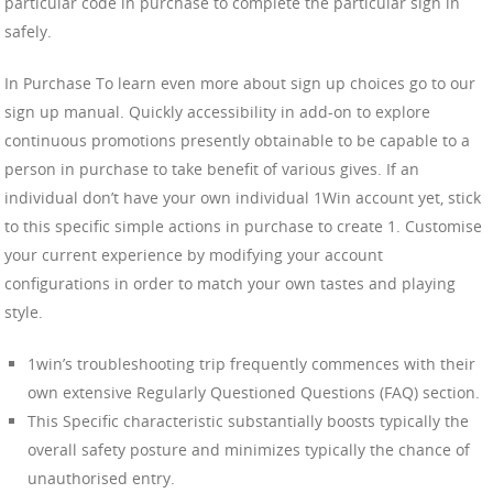
particular code in purchase to complete the particular sign in
safely.
In Purchase To learn even more about sign up choices go to our
sign up manual. Quickly accessibility in add-on to explore
continuous promotions presently obtainable to be capable to a
person in purchase to take benefit of various gives. If an
individual don’t have your own individual 1Win account yet, stick
to this specific simple actions in purchase to create 1. Customise
your current experience by modifying your account
configurations in order to match your own tastes and playing
style.
1win’s troubleshooting trip frequently commences with their
own extensive Regularly Questioned Questions (FAQ) section.
This Specific characteristic substantially boosts typically the
overall safety posture and minimizes typically the chance of
unauthorised entry.