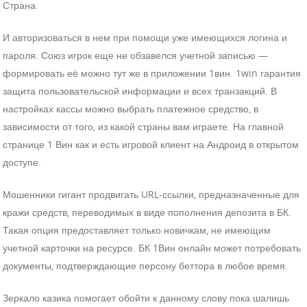
Страна.
И авторизоваться в нем при помощи уже имеющихся логина и
пароля. Союз игрок еще не обзавелся учетной записью —
формировать её можно тут же в приложении 1вин. 1win гарантия
защита пользовательской информации и всех транзакций. В
настройках кассы можно выбрать платежное средство, в
зависимости от того, из какой страны вам играете. На главной
странице 1 Вин как и есть игровой клиент на Андроид в открытом
доступе.
Мошенники гигант продвигать URL-ссылки, предназначенные для
кражи средств, переводимых в виде пополнения депозита в БК.
Такая опция предоставляет только новичкам, не имеющим
учетной карточки на ресурсе. БК 1Вин онлайн может потребовать
документы, подтверждающие персону беттора в любое время.
Зеркало казика помогает обойти к данному слову пока шалишь