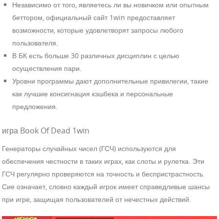
Независимо от того, являетесь ли вы новичком или опытным
беттором, официальный сайт 1win предоставляет
возможности, которые удовлетворят запросы любого
пользователя.
В БК есть больше 30 различных дисциплин с целью
осуществления пари.
Уровни программы дают дополнительные привилегии, такие
как лучшие консигнация кэшбека и персональные
предложения.
игра Book Of Dead 1win
Генераторы случайных чисел (ГСЧ) используются для
обеспечения честности в таких играх, как слоты и рулетка. Эти
ГСЧ регулярно проверяются на точность и беспристрастность.
Сие означает, словно каждый игрок имеет справедливые шансы
при игре, защищая пользователей от нечестных действий.