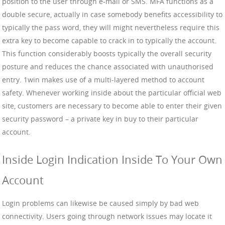
position to the user through e-mail or SMS. MFA functions as a
double secure, actually in case somebody benefits accessibility to
typically the pass word, they will might nevertheless require this
extra key to become capable to crack in to typically the account.
This function considerably boosts typically the overall security
posture and reduces the chance associated with unauthorised
entry. 1win makes use of a multi-layered method to account
safety. Whenever working inside about the particular official web
site, customers are necessary to become able to enter their given
security password – a private key in buy to their particular
account.
Inside Login Indication Inside To Your Own
Account
Login problems can likewise be caused simply by bad web
connectivity. Users going through network issues may locate it