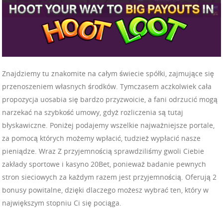
Znajdziemy tu znakomite na całym świecie spółki, zajmujące się
przenoszeniem własnych środków. Tymczasem aczkolwiek cała
propozycja uosabia się bardzo przyzwoicie, a fani odrzucić mogą
narzekać na szybkość umowy, gdyż rozliczenia są tutaj
błyskawiczne. Poniżej podajemy wszelkie najważniejsze portale,
za pomocą których możemy wpłacić, tudzież wypłacić nasze
pieniądze. Wraz Z przyjemnością sprawdziliśmy gwoli Ciebie
zakłady sportowe i kasyno 20Bet, ponieważ badanie pewnych
stron sieciowych za każdym razem jest przyjemnością. Oferują 2
bonusy powitalne, dzięki dlaczego możesz wybrać ten, który w
największym stopniu Ci się pociąga.