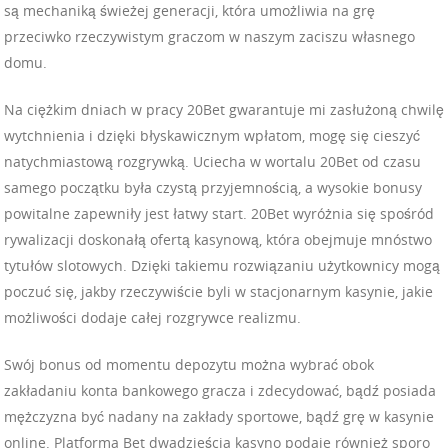
są mechaniką świeżej generacji, która umożliwia na grę
przeciwko rzeczywistym graczom w naszym zaciszu własnego
domu.
Na ciężkim dniach w pracy 20Bet gwarantuje mi zasłużoną chwilę
wytchnienia i dzięki błyskawicznym wpłatom, mogę się cieszyć
natychmiastową rozgrywką. Uciecha w wortalu 20Bet od czasu
samego początku była czystą przyjemnością, a wysokie bonusy
powitalne zapewniły jest łatwy start. 20Bet wyróżnia się spośród
rywalizacji doskonałą ofertą kasynową, która obejmuje mnóstwo
tytułów slotowych. Dzięki takiemu rozwiązaniu użytkownicy mogą
poczuć się, jakby rzeczywiście byli w stacjonarnym kasynie, jakie
możliwości dodaje całej rozgrywce realizmu.
Swój bonus od momentu depozytu można wybrać obok
zakładaniu konta bankowego gracza i zdecydować, bądź posiada
mężczyzna być nadany na zakłady sportowe, bądź grę w kasynie
online. Platforma Bet dwadzieścia kasyno podaje również sporo