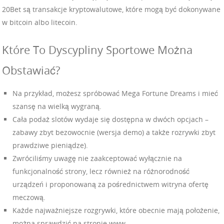
20Bet są transakcje kryptowalutowe, które mogą być dokonywane
w bitcoin albo litecoin.
Które To Dyscypliny Sportowe Można
Obstawiać?
Na przykład, możesz spróbować Mega Fortune Dreams i mieć
szansę na wielką wygraną.
Cała podaż slotów wydaje się dostępna w dwóch opcjach –
zabawy zbyt bezowocnie (wersja demo) a także rozrywki zbyt
prawdziwe pieniądze).
Zwróciliśmy uwagę nie zaakceptować wyłącznie na
funkcjonalność strony, lecz również na różnorodność
urządzeń i proponowaną za pośrednictwem witryna ofertę
meczową.
Każde najważniejsze rozgrywki, które obecnie mają położenie,
można sprawdzić na stronie www.