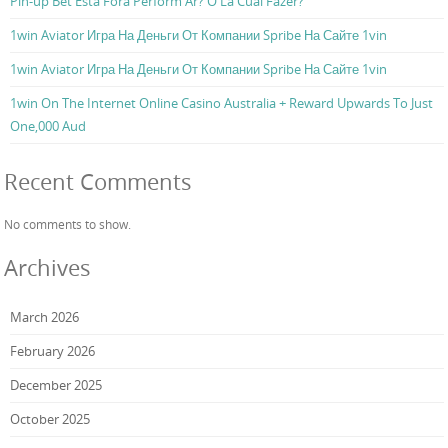
Pin-up Bet Está Fora Perform Ar? O La Cual Fazer?
1win Aviator Игра На Деньги От Компании Spribe На Сайте 1vin
1win Aviator Игра На Деньги От Компании Spribe На Сайте 1vin
1win On The Internet Online Casino Australia + Reward Upwards To Just
One,000 Aud
Recent Comments
No comments to show.
Archives
March 2026
February 2026
December 2025
October 2025