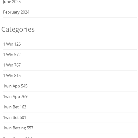
June 2025
February 2024
Categories
1 Win 126
1 Win 572
1 Win 767
1 Win 815
1win App 545
1win App 769
1win Bet 163
1win Bet 501
1win Betting 557