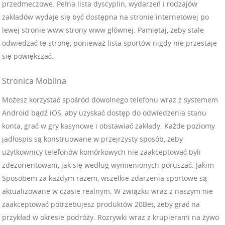
przedmeczowe. Pełna lista dyscyplin, wydarzeń i rodzajów
zakładów wydaje się być dostępna na stronie internetowej po
lewej stronie www strony www głównej. Pamiętaj, żeby stale
odwiedzać tę stronę, ponieważ lista sportów nigdy nie przestaje
się powiększać.
Stronica Mobilna
Możesz korzystać spośród dowolnego telefonu wraz z systemem
Android bądź iOS, aby uzyskać dostęp do odwiedzenia stanu
konta, grać w gry kasynowe i obstawiać zakłady. Każde poziomy
jadłospis są konstruowane w przejrzysty sposób, żeby
użytkownicy telefonów komórkowych nie zaakceptować byli
zdezorientowani, jak się według wymienionych poruszać. Jakim
Sposobem za każdym razem, wszelkie zdarzenia sportowe są
aktualizowane w czasie realnym. W związku wraz z naszym nie
zaakceptować potrzebujesz produktów 20Bet, żeby grać na
przykład w okresie podróży. Rozrywki wraz z krupierami na żywo