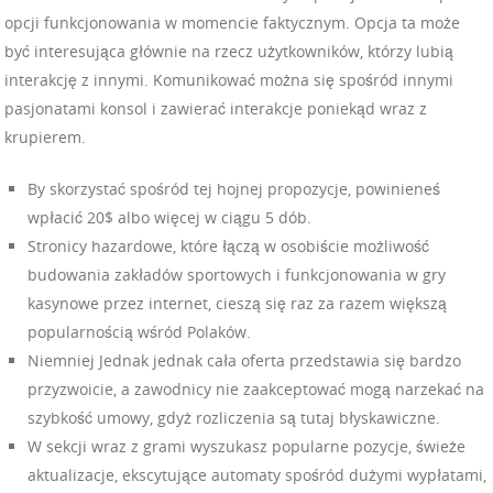
opcji funkcjonowania w momencie faktycznym. Opcja ta może
być interesująca głównie na rzecz użytkowników, którzy lubią
interakcję z innymi. Komunikować można się spośród innymi
pasjonatami konsol i zawierać interakcje poniekąd wraz z
krupierem.
By skorzystać spośród tej hojnej propozycje, powinieneś
wpłacić 20$ albo więcej w ciągu 5 dób.
Stronicy hazardowe, które łączą w osobiście możliwość
budowania zakładów sportowych i funkcjonowania w gry
kasynowe przez internet, cieszą się raz za razem większą
popularnością wśród Polaków.
Niemniej Jednak jednak cała oferta przedstawia się bardzo
przyzwoicie, a zawodnicy nie zaakceptować mogą narzekać na
szybkość umowy, gdyż rozliczenia są tutaj błyskawiczne.
W sekcji wraz z grami wyszukasz popularne pozycje, świeże
aktualizacje, ekscytujące automaty spośród dużymi wypłatami,