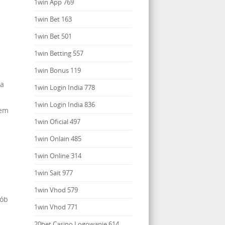
1win App 769
1win Bet 163
1win Bet 501
1win Betting 557
1win Bonus 119
na
1win Login India 778
1win Login India 836
bem
1win Oficial 497
1win Onlain 485
1win Online 314
1win Sait 977
1win Vhod 579
sób
1win Vhod 771
20bet Casino Logowanie 614