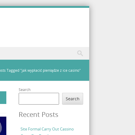
osts Tagged "jak wypłacić pieniądze z ice casino"
Search
Search
Recent Posts
Site Formal Carry Out Cassino