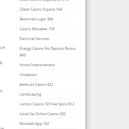
22bet Casino Espana 164
Betonred Login 304
Casino Wanabet 154
Electrical Services
cie
Energy Casino No Deposit Bonus
843
ną
Home Improvement
Insulation
Jeetbuzz Casino 822
em
Landscaping
Lemon Casino 50 Free Spins 812
Level Up Online Casino 632
Mostbet App 142
nie