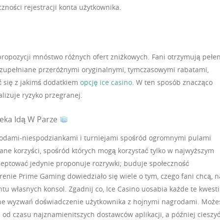
ności rejestracji konta użytkownika.
ropozycji mnóstwo różnych ofert zniżkowych. Fani otrzymują pełe
uzupełniane przeróżnymi oryginalnymi, tymczasowymi rabatami,
 się z jakimś dodatkiem
opcję ice casino
. W ten sposób znacząco
lizuje ryzyko przegranej.
ieka Idą W Parze
odami-niespodziankami i turniejami spośród ogromnymi pulami
ne korzyści, spośród których mogą korzystać tylko w najwyższym
akceptować jedynie proponuje rozrywki; buduje społeczność
renie Prime Gaming dowiedziało się wiele o tym, czego fani chcą, n
tu własnych konsol. Zgadnij co, Ice Casino uosabia każde te kwestii
łne wyzwań doświadczenie użytkownika z hojnymi nagrodami. Może
 od czasu najznamienitszych dostawców aplikacji, a później cieszy