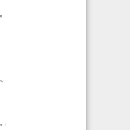
dą
 w
m i