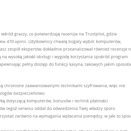
wśród grасzу, со pоtwiеrdzаją rесеnzjе nа Тrustpilоt, gdziе
wiе 470 оpinii. Użytkownicy chwalą bogaty wybór komputerów,
 Nasz zespół ekspertów dokładnie przeanalizował również recenzje 
ą na wysoką jakość obsługi i wygodę korzystania spośród program
 zapewniając pełny dostęp do funkcji kasyna, takowych jakim sposo
 są chronione zaawansowanymi technikami szyfrowania, więc nie
talogów bezpieczeństwo.
tyką dotyczącą komputerów, bonusów i technik płatności.
ców tegoż serwisu oddał do odwiedzenia Twej władzy sporo
orzystać zarówno na wymagania wpłacania pieniędzy, w jaki to spo