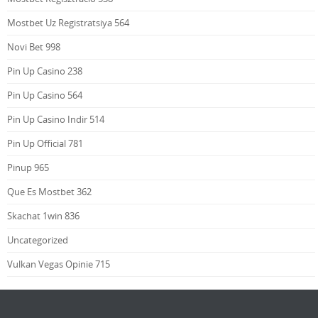
Mostbet Uz Registratsiya 564
Novi Bet 998
Pin Up Casino 238
Pin Up Casino 564
Pin Up Casino Indir 514
Pin Up Official 781
Pinup 965
Que Es Mostbet 362
Skachat 1win 836
Uncategorized
Vulkan Vegas Opinie 715