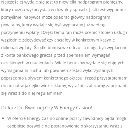
Najczęściej wydaje się jest to niewielki nadprogram pieniężny,
który można wykorzystać w dowolny sposób. Jeśli test wypadnie
pomyślnie, nabywca może odebrać główny nadprogram
powitalny, który wydaje się być wypłacany już według
poczynieniu wpłaty. Dzięki temu fan może ocenić stopień usług i
względnie zdecydować czy chciałby w konkretnym kasynie
dokonać wpłaty. Środki bonusowe odrzucić mogą być wypłacone
z konta bankowego gracza przed spełnieniem wymagań
określonych w ustaleniach. Wiele bonusów wydaje się objętych
wymaganiami ruchu lub powinien zostać wykorzystanych
poprzednio upływem konkretnego okresu. Przed przystąpieniem
do udział w jakiejkolwiek reklamy, wyraźnie zalecamy zapoznanie
się wraz z do niej regulaminem.
Dołącz Do Świetnej Gry W Energy Casino!
W ofercie Energy Casino online polscy zawodnicy będa mogli
osobiście pozwolić na postanowienie o skorzystaniu wraz z