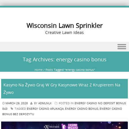
Wisconsin Lawn Sprinkler
Creative Lawn Ideas
Skip to content
Tag Archives:
energy casino bonus
Home
/
Posts Tagged "energy casino bonus"
Kasyno Na Żywo Graj W Gry Kasynowe Wraz Z Krupierem Na
Żywo
MARCH 29, 2026
BY
ADMLNLX
POSTED IN
ENERGY CASINO NO DEPOSIT BONUS
843
TAGGED
ENERGY CASINO APLIKACJA
,
ENERGY CASINO BONUS
,
ENERGY CASINO
BONUS BEZ DEPOZYTU