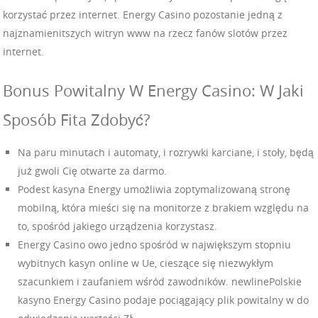
korzystać przez internet. Energy Casino pozostanie jedną z
najznamienitszych witryn www na rzecz fanów slotów przez
internet.
Bonus Powitalny W Energy Casino: W Jaki
Sposób Fita Zdobyć?
Na paru minutach i automaty, i rozrywki karciane, i stoły, będą
już gwoli Cię otwarte za darmo.
Podest kasyna Energy umożliwia zoptymalizowaną stronę
mobilną, która mieści się na monitorze z brakiem względu na
to, spośród jakiego urządzenia korzystasz.
Energy Casino owo jedno spośród w największym stopniu
wybitnych kasyn online w Ue, cieszące się niezwykłym
szacunkiem i zaufaniem wśród zawodników. newlinePolskie
kasyno Energy Casino podaje pociągający plik powitalny w do