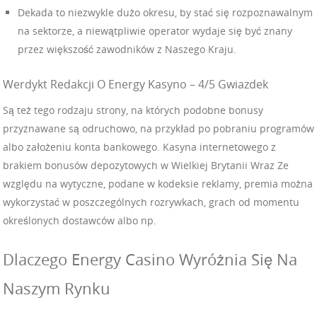
Dekada to niezwykle dużo okresu, by stać się rozpoznawalnym
na sektorze, a niewątpliwie operator wydaje się być znany
przez większość zawodników z Naszego Kraju.
Werdykt Redakcji O Energy Kasyno – 4/5 Gwiazdek
Są też tego rodzaju strony, na których podobne bonusy
przyznawane są odruchowo, na przykład po pobraniu programów
albo założeniu konta bankowego. Kasyna internetowego z
brakiem bonusów depozytowych w Wielkiej Brytanii Wraz Ze
względu na wytyczne, podane w kodeksie reklamy, premia można
wykorzystać w poszczególnych rozrywkach, grach od momentu
określonych dostawców albo np.
Dlaczego Energy Casino Wyróżnia Się Na
Naszym Rynku