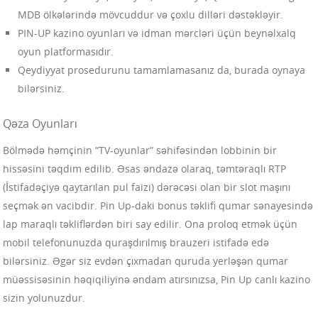
MDB ölkələrində mövcuddur və çoxlu dilləri dəstəkləyir.
PIN-UP kazino oyunları və idman mərcləri üçün beynəlxalq
oyun platformasıdır.
Qeydiyyat prosedurunu tamamlamasanız da, burada oynaya
bilərsiniz.
Qəza Oyunları
Bölmədə həmçinin “TV-oyunlar” səhifəsindən lobbinin bir
hissəsini təqdim edilib. Əsas əndazə olaraq, təmtəraqlı RTP
(İstifadəçiyə qaytarılan pul faizi) dərəcəsi olan bir slot maşını
seçmək ən vacibdir. Pin Up-daki bonus təklifi qumar sənayesində
lap maraqlı təkliflərdən biri say edilir. Ona proloq etmək üçün
mobil telefonunuzda quraşdırılmış brauzeri istifadə edə
bilərsiniz. Əgər siz evdən çıxmadan quruda yerləşən qumar
müəssisəsinin həqiqiliyinə əndam atırsınızsa, Pin Up canlı kazino
sizin yolunuzdur.