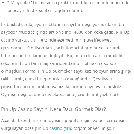
“TV-oyunlar” bölməsində praktik müddət rejimində mərc edə
biləcəyin hədis şouları təqdim olunub.
İlk başladığında, oyun slotlarının sayı bir neçə yüz idi, lakin bu
sayədər müddət içində artıb və indi 4000-dən çoxa çatıb. Pin-Up
casino vur-tut altı il ərzində əzəmətli bir müvəffəqiyyət
qazanaraq, 10 milyondan çox istifadəçini qumar sektorunda
liderlərdən biri kimi təsdiqləyib. Bu, onun dünyanın müxtəlif
ölkələrində ən tanınmış kazinolardan biri olmasına səbəb
olmuşdur. Formal Pin Up bukmeker saytı, kazino oyunlarına girişi
təklif etmir, çünki bu qanunlarla qadağandır. Qeydiyyat
prosedurunu tamamlamasanız da, burada oynaya bilərsiniz.
Oyunçu neçə qədər aktiv olarsa, ona görə də imtiyazlar artır.
Pin Up Casino Saytını Necə Daxil Görmək Olar?
Aşağıda brendimizin miqyasını, populyarlığını və performansını
vurğulayan əsas
pin up casino giriş
rəqəmlər verilmişdir.