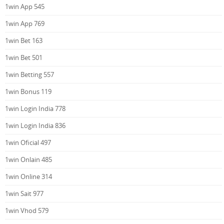
1win App 545
1win App 769
1win Bet 163
1win Bet 501
1win Betting 557
1win Bonus 119
1win Login India 778
1win Login India 836
1win Oficial 497
1win Onlain 485
1win Online 314
1win Sait 977
1win Vhod 579