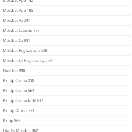
Mostbet App 142
Mostbet App 185
Mostbet Az 241
Mostbet Cassino 767
Mostbet Cz 931
Mostbet Regisztracio 538
Mostbet Uz Registratsiya 564
Novi Bet 998
Pin Up Casino 238
Pin Up Casino 564
Pin Up Casino Indir 514
Pin Up Official 781
Pinup 965
Que Es Mostbet 362