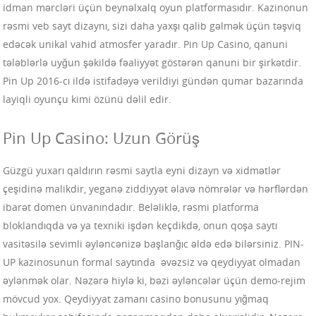
idman mərcləri üçün beynəlxalq oyun platformasıdır. Kazinonun
rəsmi veb sayt dizaynı, sizi daha yaxşı qalib gəlmək üçün təşviq
edəcək unikal vahid atmosfer yaradır. Pin Up Casino, qanuni
tələblərlə uyğun şəkildə fəaliyyət göstərən qanuni bir şirkətdir.
Pin Up 2016-cı ildə istifadəyə verildiyi gündən qumar bazarında
layiqli oyunçu kimi özünü dəlil edir.
Pin Up Casino: Uzun Görüş
Güzgü yuxarı qaldırın rəsmi saytla eyni dizayn və xidmətlər
çeşidinə malikdir, yeganə ziddiyyət əlavə nömrələr və hərflərdən
ibarət domen ünvanındadır. Beləliklə, rəsmi platforma
bloklandıqda və ya texniki işdən keçdikdə, onun qoşa saytı
vasitəsilə sevimli əyləncənizə başlanğıc əldə edə bilərsiniz. PIN-
UP kazinosunun formal saytında əvəzsiz və qeydiyyat olmadan
əylənmək olar. Nəzərə hiylə ki, bəzi əyləncələr üçün demo-rejim
mövcud yox. Qeydiyyat zamanı casino bonusunu yığmaq