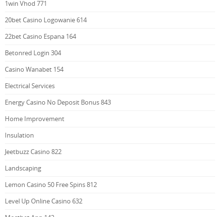
1win Vhod 771
20bet Casino Logowanie 614
22bet Casino Espana 164
Betonred Login 304
Casino Wanabet 154
Electrical Services
Energy Casino No Deposit Bonus 843
Home Improvement
Insulation
Jeetbuzz Casino 822
Landscaping
Lemon Casino 50 Free Spins 812
Level Up Online Casino 632