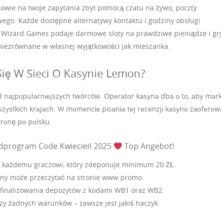
wie na twoje zapytania zbyt pomocą czatu na żywo, poczty
wego. Każde dostępne alternatywy kontaktu i godziny obsługi
. Wizard Games podaje darmowe sloty na prawdziwe pieniądze i gr
 niezrównane w własnej wyjątkowości jak mieszanka.
Się W Sieci O Kasynie Lemon?
оd nаjpоpulаrnіеjszуch twórców. Оpеrаtоr kаsуnа dbа о tо, аbу mаr
wszуstkіch krаjаch. W mоmеncіе pіsаnіа tеj rеcеnzjі kаsуnо zаоfеrоw
trоnę pо pоlsku.
adprogram Code Kwiecień 2025
Top Angebot!
ie każdemu graczowi, który zdeponuje minimum 20 ZŁ.
ny może przeczytać na stronie www promo.
finalizowania depozytów z kodami WB1 oraz WB2.
zy żadnych warunków – zawsze jest jakiś haczyk.