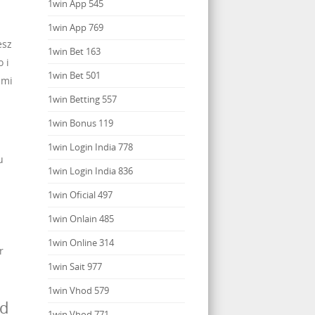
1win App 545
1win App 769
esz
1win Bet 163
 i
1win Bet 501
ami
1win Betting 557
1win Bonus 119
1win Login India 778
u
1win Login India 836
1win Oficial 497
1win Onlain 485
1win Online 314
r
1win Sait 977
1win Vhod 579
ód
1win Vhod 771