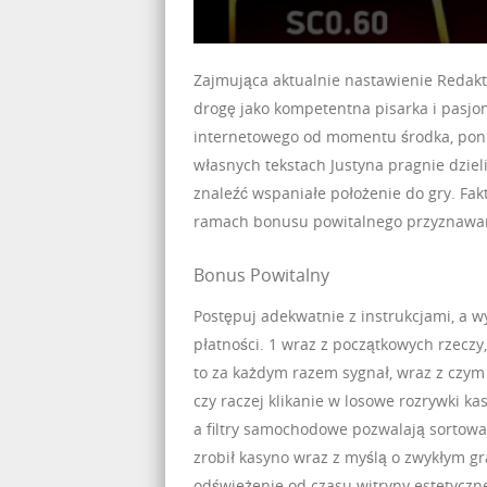
Zajmująca aktualnie nastawienie Redakt
drogę jako kompetentna pisarka i pasj
internetowego od momentu środka, poni
własnych tekstach Justyna pragnie dzie
znaleźć wspaniałe położenie do gry. F
ramach bonusu powitalnego przyznawan
Bonus Powitalny
Postępuj adekwatnie z instrukcjami, a 
płatności. 1 wraz z początkowych rzeczy
to za każdym razem sygnał, wraz z czym
czy raczej klikanie w losowe rozrywki 
a filtry samochodowe pozwalają sortowa
zrobił kasyno wraz z myślą o zwykłym gr
odświeżenie od czasu witryny estetyczne