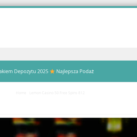
rakiem Depozytu 2025
Najlepsza Podaż
Home
/
Lemon Casino 50 Free Spins 812
/
Lemon Casino Szyfr Bonuso