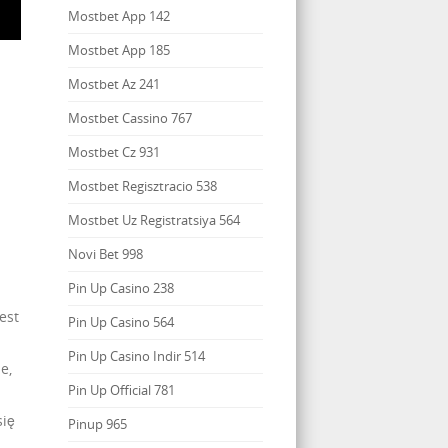
Mostbet App 142
Mostbet App 185
Mostbet Az 241
Mostbet Cassino 767
Mostbet Cz 931
Mostbet Regisztracio 538
Mostbet Uz Registratsiya 564
Novi Bet 998
Pin Up Casino 238
est
Pin Up Casino 564
Pin Up Casino Indir 514
e,
Pin Up Official 781
się
Pinup 965