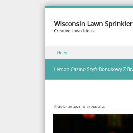
Wisconsin Lawn Sprinkler
Creative Lawn Ideas
Skip to content
Home
Menu
Lemon Casino Szyfr Bonusowy Z B
MARCH 29, 2026
BY
ADMLNLX