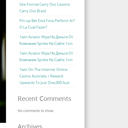
Site Formal Carry Out Cassino
Carry Out Brasil
Pin-up Bet Está Fora Perform Ar?
O La Cual Fazer?
1win Aviator Игра На Деньги От
Компании Spribe На Сайте 1vin
1win Aviator Игра На Деньги От
Компании Spribe На Сайте 1vin
1win On The Internet Online
Casino Australia + Reward
Upwards To Just One,000 Aud
Recent Comments
No comments to show.
Archives