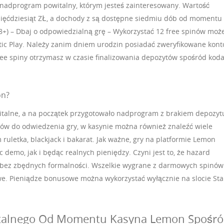
 nadprogram powitalny, którym jesteś zainteresowany. Wartość
ięćdziesiąt ZŁ, a dochody z są dostępne siedmiu dób od momentu
(18+) – Dbaj o odpowiedzialną grę – Wykorzystać 12 free spinów moż
c Play. Należy zanim dniem urodzin posiadać zweryfikowane konto
Free spiny otrzymasz w czasie finalizowania depozytów spośród kod
on?
alne, a na początek przygotowało nadprogram z brakiem depozyt
ów do odwiedzenia gry, w kasynie można również znaleźć wiele
ruletka, blackjack i bakarat. Jak ważne, gry na platformie Lemon
emo, jak i będąc realnych pieniędzy. Czyni jest to, że hazard
y bez zbędnych formalności. Wszelkie wygrane z darmowych spinów
e. Pieniądze bonusowe można wykorzystać wyłącznie na slocie Sta
talnego Od Momentu Kasyna Lemon Spośr