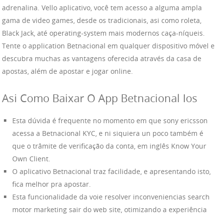
adrenalina. Vello aplicativo, você tem acesso a alguma ampla
gama de video games, desde os tradicionais, asi como roleta,
Black Jack, até operating-system mais modernos caça-níqueis.
Tente o application Betnacional em qualquer dispositivo móvel e
descubra muchas as vantagens oferecida através da casa de
apostas, além de apostar e jogar online.
Asi Como Baixar O App Betnacional Ios
Esta dúvida é frequente no momento em que sony ericsson
acessa a Betnacional KYC, e ni siquiera un poco também é
que o trâmite de verificação da conta, em inglês Know Your
Own Client.
O aplicativo Betnacional traz facilidade, e apresentando isto,
fica melhor pra apostar.
Esta funcionalidade da voie resolver inconveniencias search
motor marketing sair do web site, otimizando a experiência