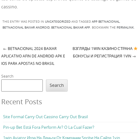
cassino.
THIS ENTRY WAS POSTED IN
UNCATEGORIZED
AND TAGGED
APP BETNACIONAL
,
BETNACIONAL BAIXAR ANDROID
,
BETNACIONAL BAIXAR APP
. BOOKMARK THE
PERMALINK
.
←
BETNACIONAL 2024 BAIXAR
ВЗГЛЯДЫ 1WIN КАЗИНО СТРАНА
Post navigation
APLICATIVO AFIN DE ANDROID APK E
БОНУСЫ И РЕГИСТРАЦИЯ 1VIN
→
IOS PARA APOSTAS NO BRASIL
Search
Search
Recent Posts
Site Formal Carry Out Cassino Carry Out Brasil
Pin-up Bet Está Fora Perform Ar? O La Cual Fazer?
1win Aviator Игра На Деньги От Компании Spribe На Сайте 1vin