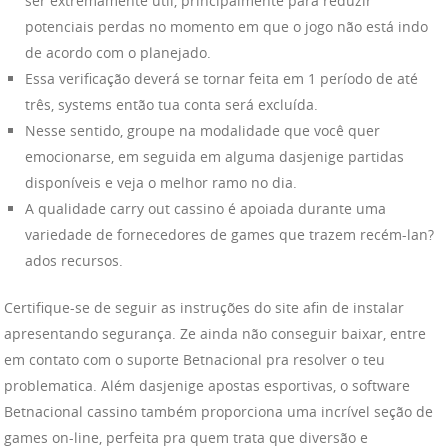
ser extremamente útil, principalmente para reduzir
potenciais perdas no momento em que o jogo não está indo
de acordo com o planejado.
Essa verificação deverá se tornar feita em 1 período de até
três, systems então tua conta será excluída.
Nesse sentido, groupe na modalidade que você quer
emocionarse, em seguida em alguma dasjenige partidas
disponíveis e veja o melhor ramo no dia.
A qualidade carry out cassino é apoiada durante uma
variedade de fornecedores de games que trazem recém-lan?
ados recursos.
Certifique-se de seguir as instruções do site afin de instalar
apresentando segurança. Ze ainda não conseguir baixar, entre
em contato com o suporte Betnacional pra resolver o teu
problematica. Além dasjenige apostas esportivas, o software
Betnacional cassino também proporciona uma incrível seção de
games on-line, perfeita pra quem trata que diversão e