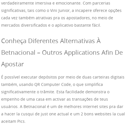
verdadeiramente imersiva e emocionante. Com parcerias
significativas, tais como o Vini Junior, a incapere oferece opções
cada vez também atrativas pra os apostadores, no meio de
mercados diversificados e o aplicativo bastante fácil.
Conheça Diferentes Alternativas À
Betnacional – Outros Applications Afin De
Apostar
É possível executar depósitos por meio de duas carteiras digitais
também, usando QR Computer Code, o que simplifica
significativamente o trâmite. Esta facilidade demonstra o
empenho de uma casa em activar as transações de teus
usuários. A Betnacional é um de melhores internet sites pra dar
a hacer la cusqui de just one actual e um 2 bons websites la cual
aceitam Pics.