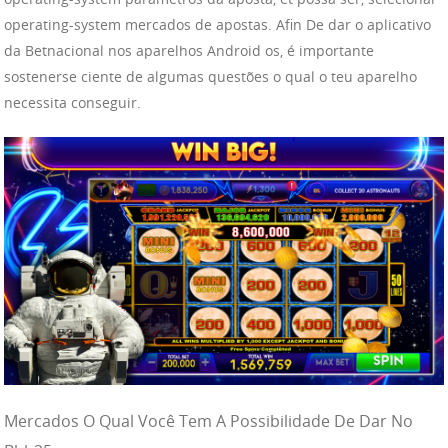
operating-system mercados de apostas. Afin De dar o aplicativo
da Betnacional nos aparelhos Android os, é importante
sostenerse ciente de algumas questões o qual o teu aparelho
necessita conseguir.
Mercados O Qual Você Tem A Possibilidade De Dar No