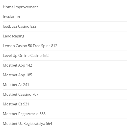
Home Improvement
Insulation
Jeetbuzz Casino 822
Landscaping
Lemon Casino 50 Free Spins 812
Level Up Online Casino 632
Mostbet App 142
Mostbet App 185
Mostbet Az 241
Mostbet Cassino 767
Mostbet Cz 931
Mostbet Regisztracio 538
Mostbet Uz Registratsiya 564