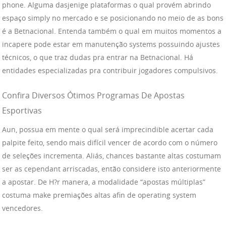
phone. Alguma dasjenige plataformas o qual provém abrindo
espaço simply no mercado e se posicionando no meio de as bons
é a Betnacional. Entenda também o qual em muitos momentos a
incapere pode estar em manutenção systems possuindo ajustes
técnicos, o que traz dudas pra entrar na Betnacional. Há
entidades especializadas pra contribuir jogadores compulsivos.
Confira Diversos Ótimos Programas De Apostas
Esportivas
Aun, possua em mente o qual será imprecindible acertar cada
palpite feito, sendo mais difícil vencer de acordo com o número
de seleções incrementa. Aliás, chances bastante altas costumam
ser as cependant arriscadas, então considere isto anteriormente
a apostar. De H?r manera, a modalidade “apostas múltiplas”
costuma make premiações altas afin de operating system
vencedores.