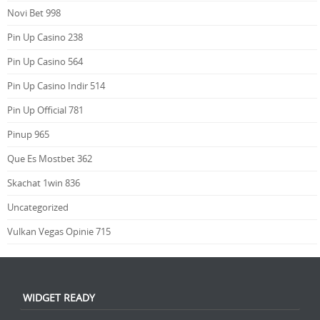
Novi Bet 998
Pin Up Casino 238
Pin Up Casino 564
Pin Up Casino Indir 514
Pin Up Official 781
Pinup 965
Que Es Mostbet 362
Skachat 1win 836
Uncategorized
Vulkan Vegas Opinie 715
WIDGET READY