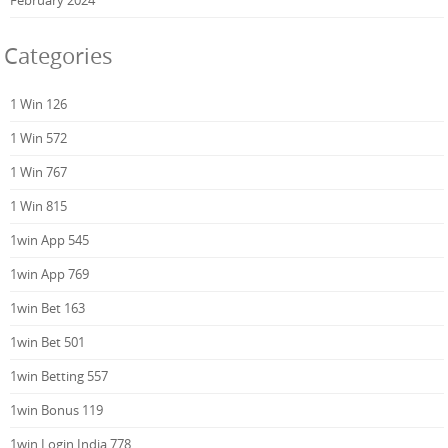
Categories
1 Win 126
1 Win 572
1 Win 767
1 Win 815
1win App 545
1win App 769
1win Bet 163
1win Bet 501
1win Betting 557
1win Bonus 119
1win Login India 778