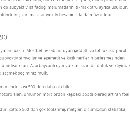
də subyektiv istifadəçi məlumatlarını tikmək ötrü ayrıca üsuldur.
itlərinin çıxarılması subyektiv hesabınızda da mövcuddur.
z90
məni basın. Mostbet hesabınız üçün şiddətli və təhlükəsiz parol
byektiv simvollar və əzəmətli və kiçik hərflərin birləşməsindən
ə ümidvar olun. Azərbaycanlı oyunçu kimi sizin üstünlük verdiyiniz 
) seçmək seçiminiz mülk.
ərclərin sayı 500-dən daha ola bilər.
nəzərə alan, ümumən mərclərdən keşbeki əbədi olaraq artıran fəal
dur, xəttdə 500-dən çox toplanmış matçlar, o cümlədən statistika,