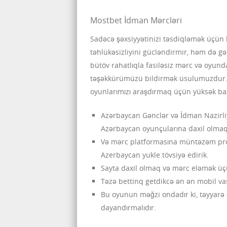
Mostbet İdman Mərcləri
Sadəcə şəxsiyyətinizi təsdiqləmək üçün l
təhlükəsizliyini gücləndirmir, həm də gə
bütöv rahatlıqla fasiləsiz mərc və oyunda
təşəkkürümüzü bildirmək üsulumuzdur. S
oyunlarımızı araşdırmaq üçün yüksək baş
Azərbaycan Gənclər və İdman Nazirli
Azərbaycan oyunçularına daxil olmaq 
Və mərc platformasına müntəzəm pro
Azerbaycan yukle tövsiyə edirik.
Sayta daxil olmaq və mərc eləmək üçü
Təzə bettinq getdikcə ən ən mobil vasi
Bu oyunun məğzi ondadır ki, təyyarə
dayandırmalıdır.