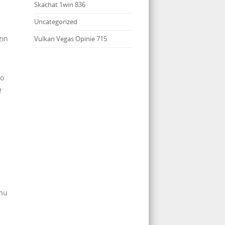
Skachat 1win 836
Uncategorized
zın
Vulkan Vegas Opinie 715
no
!
unu