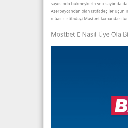
sayəsində bukmeykerin veb-saytında daha
Azərbaycandan olan istifadəçilər üçün i
müasir istifadəçi Mostbet komandası tər
Mostbet E Nasıl Üye Ola Bi