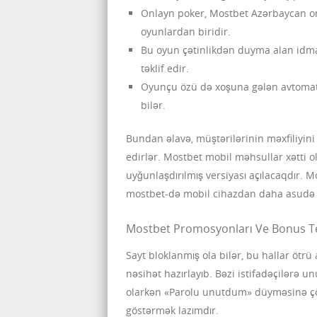
Onlayn poker, Mostbet Azərbaycan on
oyunlardan biridir.
Bu oyun çətinlikdən duyma alan idman 
təklif edir.
Oyunçu özü də xoşuna gələn avtomatl
bilər.
Bundan əlavə, müştərilərinin məxfiliyini
edirlər. Mostbet mobil məhsullar xətti 
uyğunlaşdırılmış versiyası açılacaqdır.
mostbet-də mobil cihazdan daha asudə i
Mostbet Promosyonları Ve Bonus Tek
Sayt bloklanmış ola bilər, bu hallar öt
nəsihət hazırlayıb. Bəzi istifadəçilərə
olarkən «Parolu unutdum» düyməsinə çök
göstərmək lazımdır.