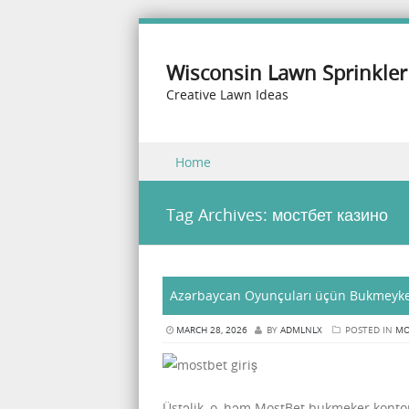
Wisconsin Lawn Sprinkler
Creative Lawn Ideas
Skip to content
Home
Menu
Tag Archives:
мостбет казино
Azərbaycan Oyunçuları üçün Bukmeyke
MARCH 28, 2026
BY
ADMLNLX
POSTED IN
MO
Üstəlik, o, həm MostBet bukmeker konto