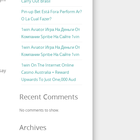
Carry Out Brasil
Pin-up Bet Está Fora Perform Ar?
O La Cual Fazer?
1win Aviator Игра На Деньги От
Компании Spribe На Сайте 1vin
1win Aviator Игра На Деньги От
Компании Spribe На Сайте 1vin
1win On The Internet Online
say
Casino Australia + Reward
Upwards To Just One,000 Aud
Recent Comments
No comments to show.
Archives