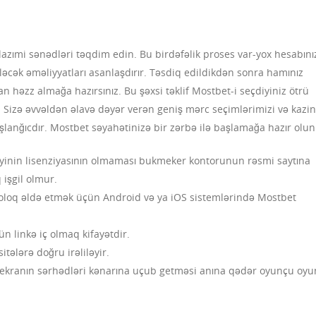
azımi sənədləri təqdim edin. Bu birdəfəlik proses var-yox hesabını
ləcək əməliyyatları asanlaşdırır. Təsdiq edildikdən sonra hamınız
n həzz almağa hazırsınız. Bu şəxsi təklif Mostbet-i seçdiyiniz ötrü
izə əvvəldən əlavə dəyər verən geniş mərc seçimlərimizi və kazi
lanğıcdır. Mostbet səyahətinizə bir zərbə ilə başlamağa hazır olun
yinin lisenziyasının olmaması bukmeker kontorunun rəsmi saytına
işgil olmur.
loq əldə etmək üçün Android və ya iOS sistemlərində Mostbet
n linkə iç olmaq kifayətdir.
tələrə doğru irəliləyir.
 ekranın sərhədləri kənarına uçub getməsi anına qədər oyunçu oy