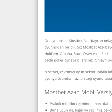
Onlayn poker, Mostbet Azərbaycan onlay
oyunlardan biridir. Siz Mostbet Azərbay
Hold’em, Omaha, Stud, Draw və s. Siz hə
bədii poker oynaya bilərsiniz. Onlayn po
Mostbet, çevrimiçi oyun sektöründəki lide
oyunçu özündən razı olacağı oyunu tapa 
Mostbet Az-ın Mobil Versi
Praktik müddət rejimində mərc daha 
Buna üçün də, login və seçilmiş parol