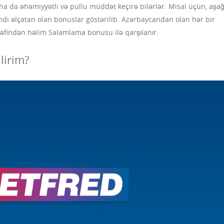
 da əhəmiyyətli və pullu müddət keçirə bilərlər. Misal üçün, aşa
ndi əlçatan olan bonuslar göstərilib. Azərbaycandan olan hər bir
əfindən həlim Salamlama bonusu ilə qarşılanır.
lirim?